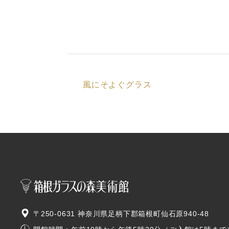
風にそよぐグラス
〒250-0631 神奈川県足柄下郡箱根町仙石原940-48