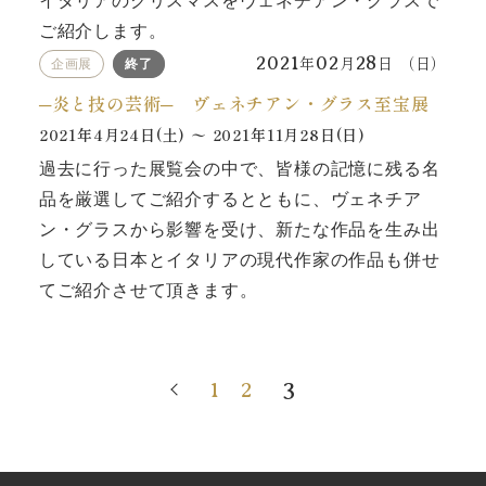
イタリアのクリスマスをヴェネチアン・グラスで
ご紹介します。
2021
年
02
月
28
日 （日）
企画展
終了
─炎と技の芸術─ ヴェネチアン・グラス至宝展
2021
年
4
月
24
日(土) 〜
2021
年
11
月
28
日(日)
過去に行った展覧会の中で、皆様の記憶に残る名
品を厳選してご紹介するとともに、ヴェネチア
ン・グラスから影響を受け、新たな作品を生み出
している日本とイタリアの現代作家の作品も併せ
てご紹介させて頂きます。
3
1
2