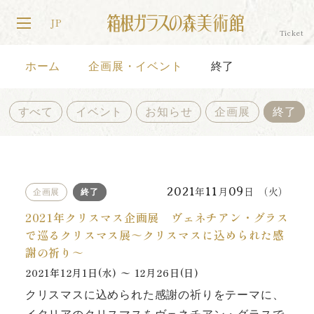
JP
ホーム
企画展・イベント
終了
すべて
イベント
お知らせ
企画展
終了
2021
年
11
月
09
日 （火）
企画展
終了
2021年クリスマス企画展 ヴェネチアン・グラス
で巡るクリスマス展～クリスマスに込められた感
謝の祈り～
2021
年
12
月
1
日(水) 〜
12
月
26
日(日)
クリスマスに込められた感謝の祈りをテーマに、