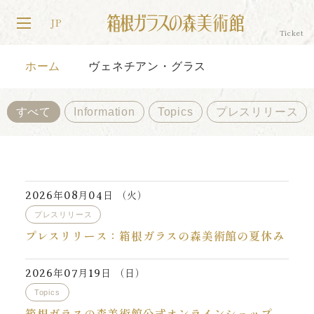
JP
ホーム
ヴェネチアン・グラス
すべて
Information
Topics
プレスリリース
年
月
日 （火）
2026
08
04
プレスリリース
プレスリリース：箱根ガラスの森美術館の夏休み
年
月
日 （日）
2026
07
19
Topics
箱根ガラスの森美術館公式オンラインショップ