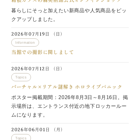
暮らしにそっと加えたい新商品や人気商品をピッ
クアップしました。
年
月
日 （日）
2026
07
19
Information
当館での撮影に関しまして
年
月
日 （日）
2026
07
12
Topics
バーチャル×リアル謎解き ホロライブパニック
ポスター掲載期間：2026年8月3日～8月16日。掲
示場所は、エントランス付近の地下ロッカールー
ムになります。
年
月
日 （月）
2026
06
01
Topics