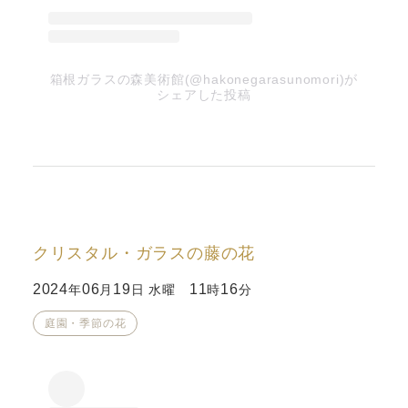
箱根ガラスの森美術館(@hakonegarasunomori)が
シェアした投稿
クリスタル・ガラスの藤の花
2024
06
19
11
16
年
月
日 水曜
時
分
庭園・季節の花