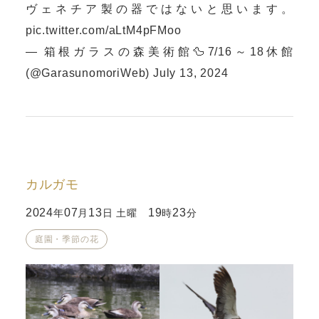
ヴェネチア製の器ではないと思います。
pic.twitter.com/aLtM4pFMoo
— 箱根ガラスの森美術館🦆7/16～18休館
(@GarasunomoriWeb)
July 13, 2024
カルガモ
2024
07
13
19
23
年
月
日 土曜
時
分
庭園・季節の花