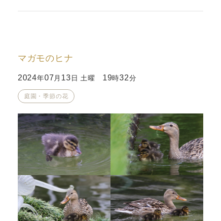
マガモのヒナ
2024
07
13
19
32
年
月
日 土曜
時
分
庭園・季節の花