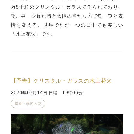
万8千粒のクリスタル・ガラスで作られており、
朝、昼、夕暮れ時と太陽の当たり方で刻一刻と表
情を変える、世界でただ一つの日中でも美しい
「水上花火」です。
【予告】クリスタル・ガラスの水上花火
2024
07
14
19
06
年
月
日 日曜
時
分
庭園・季節の花