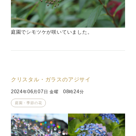
庭園でシモツケが咲いていました。
クリスタル・ガラスのアジサイ
2024
06
07
08
24
年
月
日 金曜
時
分
庭園・季節の花