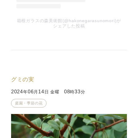
箱根ガラスの森美術館(@hakonegarasunomori)が
シェアした投稿
グミの実
2024
06
14
08
33
年
月
日 金曜
時
分
庭園・季節の花