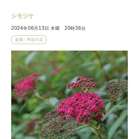
シモツケ
2024
06
13
20
36
年
月
日 木曜
時
分
庭園・季節の花