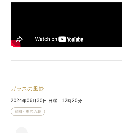
ガラスの風鈴
2024
06
30
12
20
年
月
日 日曜
時
分
庭園・季節の花