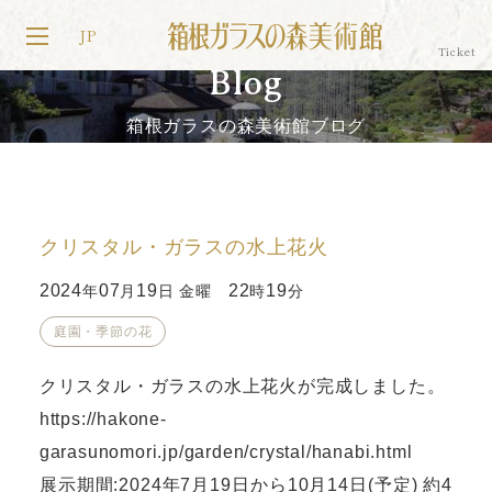
JP
Blog
箱根ガラスの森美術館ブログ
クリスタル・ガラスの水上花火
2024
07
19
22
19
年
月
日 金曜
時
分
庭園・季節の花
クリスタル・ガラスの水上花火が完成しました。
https://hakone-
garasunomori.jp/garden/crystal/hanabi.html
展示期間:2024年7月19日から10月14日(予定) 約4