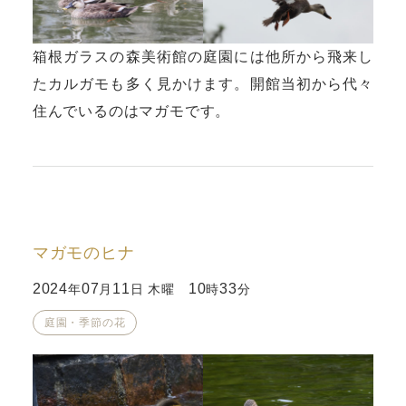
箱根ガラスの森美術館の庭園には他所から飛来し
たカルガモも多く見かけます。開館当初から代々
住んでいるのはマガモです。
マガモのヒナ
2024
07
11
10
33
年
月
日 木曜
時
分
庭園・季節の花