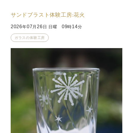
サンドブラスト体験工房:花火
2026
07
26
09
14
年
月
日 日曜
時
分
ガラスの体験工房