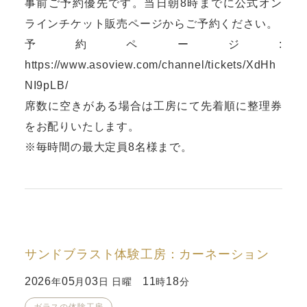
事前ご予約優先です。当日朝8時までに公式オン
ラインチケット販売ページからご予約ください。
予約ページ:
https://www.asoview.com/channel/tickets/XdHh
NI9pLB/
席数に空きがある場合は工房にて先着順に整理券
をお配りいたします。
※毎時間の最大定員8名様まで。
サンドブラスト体験工房：カーネーション
2026
05
03
11
18
年
月
日 日曜
時
分
ガラスの体験工房