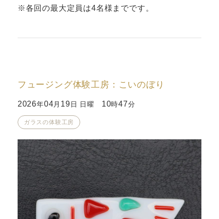
※各回の最大定員は4名様までです。
フュージング体験工房：こいのぼり
2026
04
19
10
47
年
月
日 日曜
時
分
ガラスの体験工房