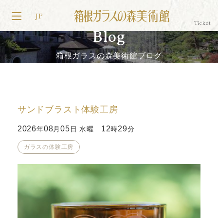
JP
Blog
箱根ガラスの森美術館ブログ
サンドブラスト体験工房
2026
08
05
12
29
年
月
日 水曜
時
分
ガラスの体験工房