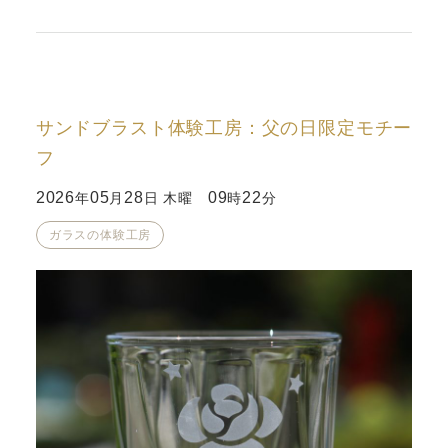
サンドブラスト体験工房：父の日限定モチー
フ
2026
05
28
09
22
年
月
日 木曜
時
分
ガラスの体験工房