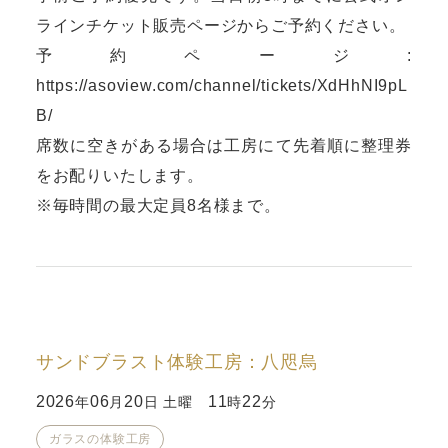
ラインチケット販売ページからご予約ください。
予約ページ:
https://asoview.com/channel/tickets/XdHhNI9pL
B/
席数に空きがある場合は工房にて先着順に整理券
をお配りいたします。
※毎時間の最大定員8名様まで。
サンドブラスト体験工房：八咫烏
2026
06
20
11
22
年
月
日 土曜
時
分
ガラスの体験工房