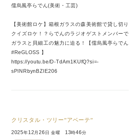
儒烏風亭らでん(美術・工芸)
【美術館ロケ】箱根ガラスの森美術館で貸し切り
クイズロケ！？らでんのラジオゲストメンバーで
ガラスと貝細工の魅力に迫る！【儒烏風亭らでん
#ReGLOSS 】
https://youtu.be/D-TdAm1KUfQ?si=-
sPlNRbynBZlE206
クリスタル・ツリー”アベーテ”
2025
12
26
13
46
年
月
日 金曜
時
分