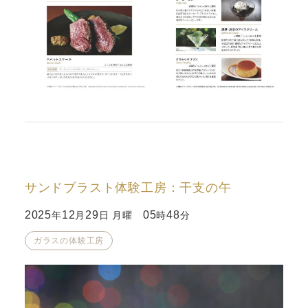
サンドブラスト体験工房：干支の午
2025
12
29
05
48
年
月
日 月曜
時
分
ガラスの体験工房