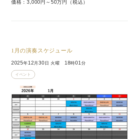
価格：3,000円～50万円（税込）
1月の演奏スケジュール
2025
12
30
18
01
年
月
日 火曜
時
分
イベント