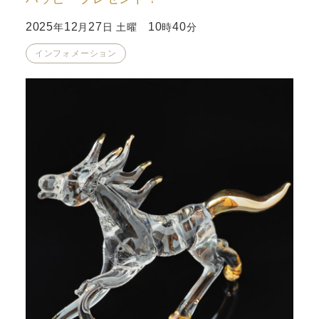
2025
12
27
10
40
年
月
日 土曜
時
分
インフォメーション