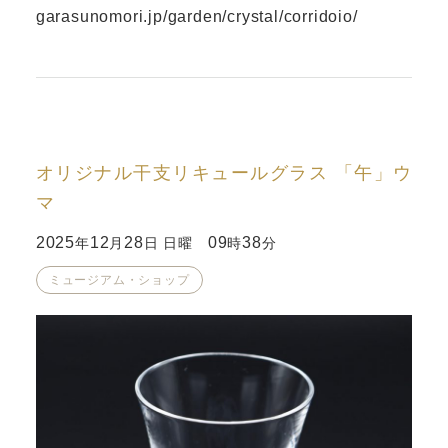
garasunomori.jp/garden/crystal/corridoio/
オリジナル干支リキュールグラス 「午」ウ
マ
2025
12
28
09
38
年
月
日 日曜
時
分
ミュージアム・ショップ