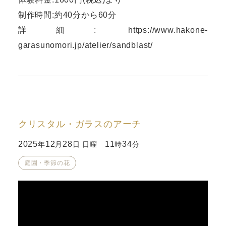
制作時間:約40分から60分
詳細:
https://www.hakone-
garasunomori.jp/atelier/sandblast/
クリスタル・ガラスのアーチ
2025
12
28
11
34
年
月
日 日曜
時
分
庭園・季節の花