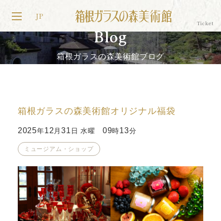
JP
Blog
箱根ガラスの森美術館ブログ
箱根ガラスの森美術館オリジナル福袋
2025
12
31
09
13
年
月
日 水曜
時
分
ミュージアム・ショップ