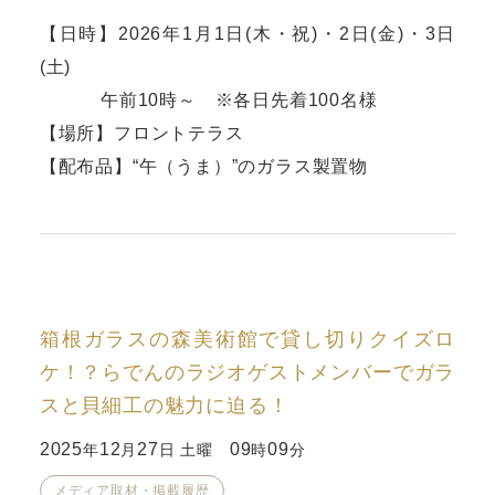
【日時】2026年1月1日(木・祝)・2日(金)・3日
(土)
午前10時～ ※各日先着100名様
【場所】フロントテラス
【配布品】“午（うま）”のガラス製置物
箱根ガラスの森美術館で貸し切りクイズロ
ケ！？らでんのラジオゲストメンバーでガラ
スと貝細工の魅力に迫る！
2025
12
27
09
09
年
月
日 土曜
時
分
メディア取材・掲載履歴