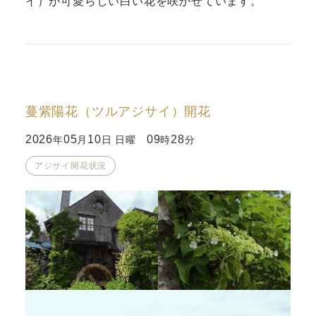
イ）が可愛らしい白い花を咲かせています。
蔓紫陽花（ツルアジサイ）開花
2026
05
10
09
28
年
月
日 日曜
時
分
アジサイ開花状況