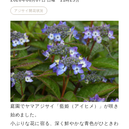
年
月
日 日曜
時
分
アジサイ開花状況
庭園でヤマアジサイ「藍姫（アイヒメ）」が咲き
始めました。
小ぶりな花に宿る、深く鮮やかな青色がひときわ