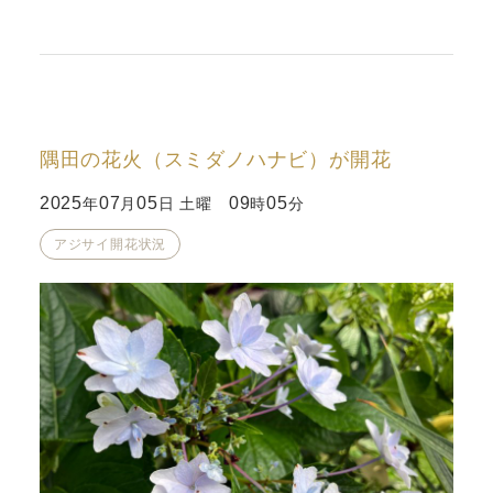
隅田の花火（スミダノハナビ）が開花
2025
07
05
09
05
年
月
日 土曜
時
分
アジサイ開花状況