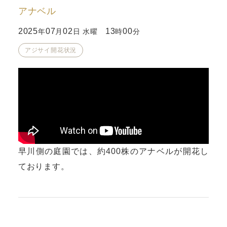
アナベル
2025
07
02
13
00
年
月
日 水曜
時
分
アジサイ開花状況
早川側の庭園では、約400株のアナベルが開花し
ております。