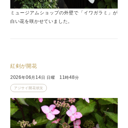
ミュージアムショップの外壁で「イワガラミ」が
白い花を咲かせていました。
紅剣が開花
2026
06
14
11
48
年
月
日 日曜
時
分
アジサイ開花状況