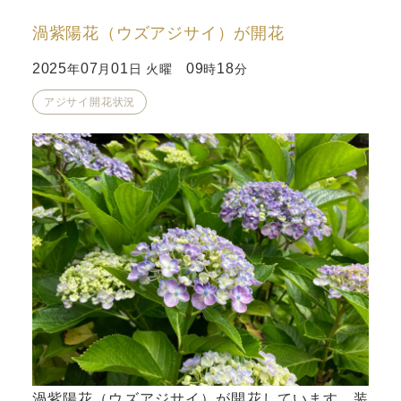
渦紫陽花（ウズアジサイ）が開花
2025
07
01
09
18
年
月
日 火曜
時
分
アジサイ開花状況
渦紫陽花（ウズアジサイ）が開花しています。装