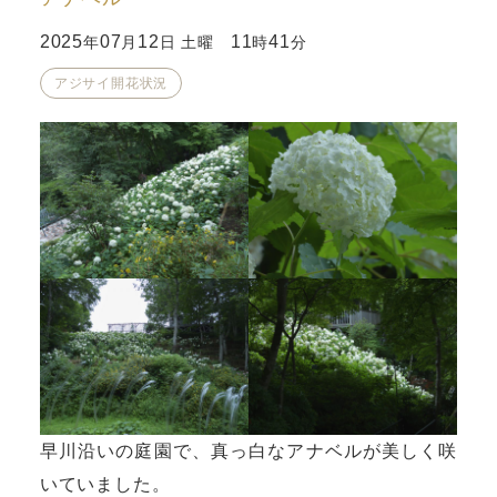
2025
07
12
11
41
年
月
日 土曜
時
分
アジサイ開花状況
早川沿いの庭園で、真っ白なアナベルが美しく咲
いていました。