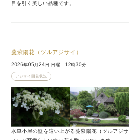
目を引く美しい品種です。
蔓紫陽花（ツルアジサイ）
2026
05
24
12
30
年
月
日 日曜
時
分
アジサイ開花状況
水車小屋の壁を這い上がる蔓紫陽花（ツルアジサ