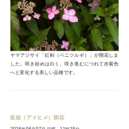
ヤマアジサイ「紅剣（ベニツルギ）」が開花しま
した。咲き始めは白く、咲き進むにつれて赤紫色
へと変化する美しい品種です。
藍姫（アイヒメ）開花
2026
06
07
11
25