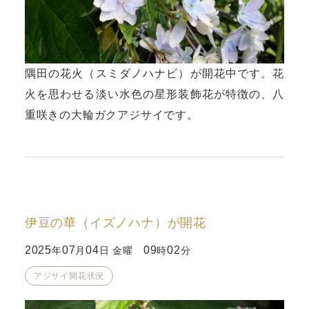
隅田の花火（スミダノハナビ）が開花中です。花
火を思わせる淡い水色の星形装飾花が特徴の、八
重咲きの大輪ガクアジサイです。
伊豆の華（イズノハナ）が開花
2025
07
04
09
02
年
月
日 金曜
時
分
アジサイ開花状況