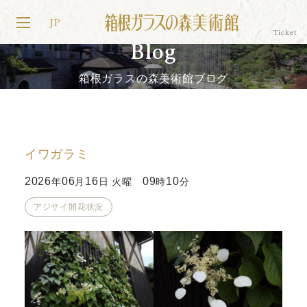
JP
Blog
箱根ガラスの森美術館ブログ
イワガラミ
2026
06
16
09
10
年
月
日 火曜
時
分
アジサイ開花状況