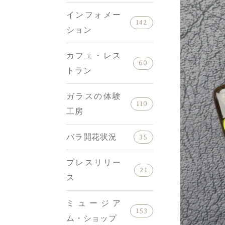
インフォメー
142
ション
カフェ・レス
60
トラン
ガラスの体験
110
工房
バラ開花状況
35
プレスリリー
21
ス
ミュージア
153
ム・ショップ