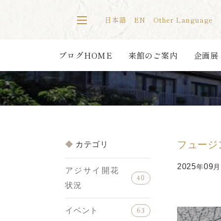
日本語
EN
Other Language
ブログHOME
来館のご案内
企画展
フュージ
カテゴリ
2025
09
年
月
アジサイ開花
40
状況
イベント
63