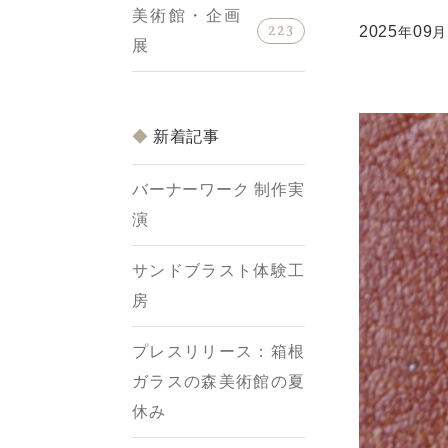
美術館・企画
223
2025
09
年
月
展
新着記事
バーナーワーク 制作実
演
サンドブラスト体験工
房
プレスリリース：箱根
ガラスの森美術館の夏
休み