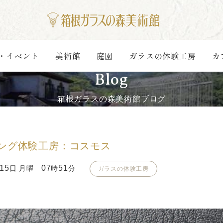
・イベント
美術館
庭園
ガラスの体験工房
カ
Blog
箱根ガラスの森美術館ブログ
ング体験工房：コスモス
15
07
51
日 月曜
時
分
ガラスの体験工房