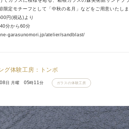
けてガラスに模様を彫る、箱根ガラスの森美術館サンドブ
節限定モチーフとして「中秋の名月」などをご用意いたし
600円(税込)より
40分から60分
one-garasunomori.jp/atelier/sandblast/
ング体験工房：トンボ
08
05
11
日 月曜
時
分
ガラスの体験工房