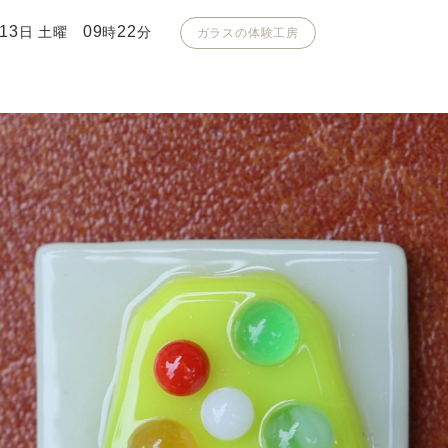
13
09
22
日 土曜
時
分
ガラスの体験工房