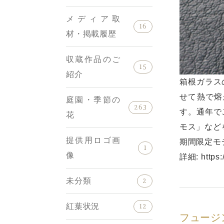
メディア取
16
材・掲載履歴
収蔵作品のご
15
紹介
箱根ガラス
せて熱で熔
庭園・季節の
263
す。通年で
花
モス」など
提供用ロゴ画
期間限定モチ
1
像
詳細:
https
未分類
2
紅葉状況
12
フュージ