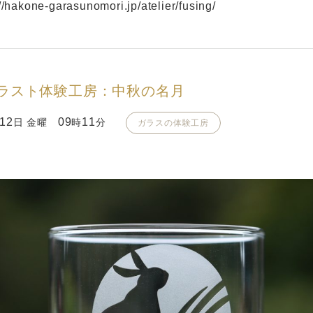
://hakone-garasunomori.jp/atelier/fusing/
ラスト体験工房：中秋の名月
12
09
11
日 金曜
時
分
ガラスの体験工房