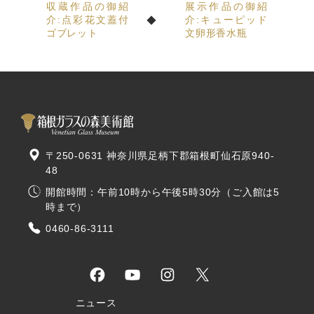
収蔵作品の御紹
展示作品の御紹
介:点彩花文蓋付
介:キューピッド
ゴブレット
文卵形香水瓶
〒250-0631 神奈川県足柄下郡箱根町仙石原940-
48
開館時間：午前10時から午後5時30分（ご入館は5
時まで）
0460-86-3111
ニュース