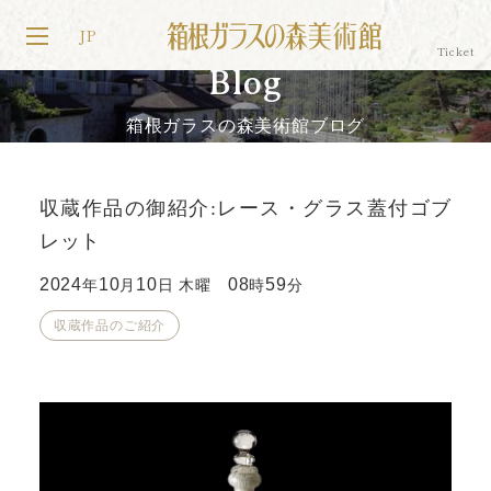
JP
Blog
箱根ガラスの森美術館ブログ
収蔵作品の御紹介:レース・グラス蓋付ゴブ
レット
2024
10
10
08
59
年
月
日 木曜
時
分
収蔵作品のご紹介