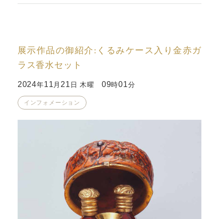
展示作品の御紹介:くるみケース入り金赤ガ
ラス香水セット
2024
11
21
09
01
年
月
日 木曜
時
分
インフォメーション