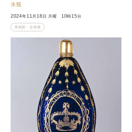
水瓶
2024
11
18
10
15
年
月
日 月曜
時
分
美術館・企画展