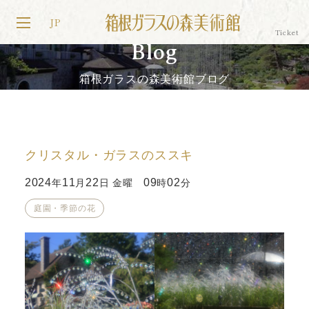
JP
Blog
箱根ガラスの森美術館ブログ
クリスタル・ガラスのススキ
2024
11
22
09
02
年
月
日 金曜
時
分
庭園・季節の花