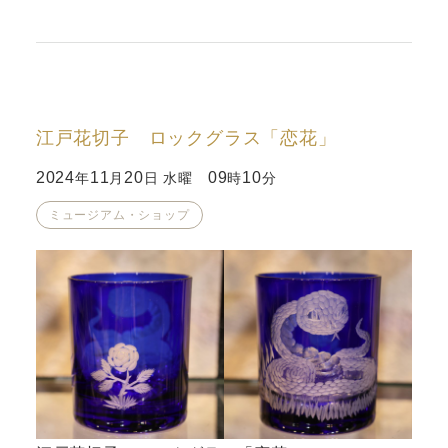
江戸花切子 ロックグラス「恋花」
2024
11
20
09
10
年
月
日 水曜
時
分
ミュージアム・ショップ