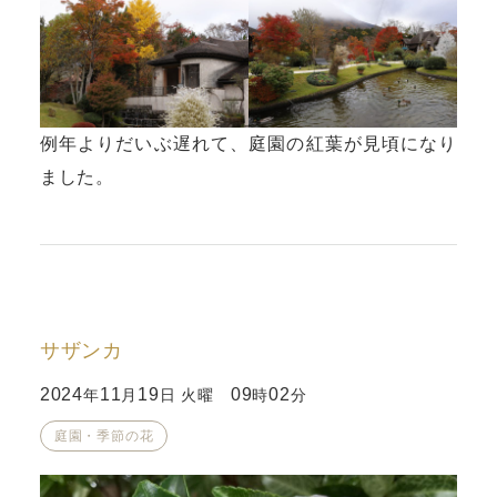
例年よりだいぶ遅れて、庭園の紅葉が見頃になり
ました。
サザンカ
2024
11
19
09
02
年
月
日 火曜
時
分
庭園・季節の花