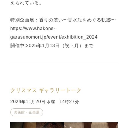
えられている。
特別企画展：香りの装い〜香水瓶をめぐる軌跡〜
https://www.hakone-
garasunomori.jp/event/exhibition_2024
開催中:2025年1月13日（祝・月）まで
クリスマス ギャラリートーク
2024
11
20
14
27
年
月
日 水曜
時
分
美術館・企画展