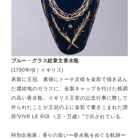
ブルー・グラス紋章文香水瓶
(1790年頃｜イギリス)
表面に王冠、裏側にトーチ文様を金彩で描き込ん
だ濃紺地のガラスに、金製キャップを付けた格調
の高い香水瓶。イギリス王室の記念行事に際して
作られたことが王冠の上に金彩で書きこまれた讃
辞“VIVE LE ROI （王・万歳）”で示されている。
特別企画展：香りの装い〜香水瓶をめぐる軌跡〜