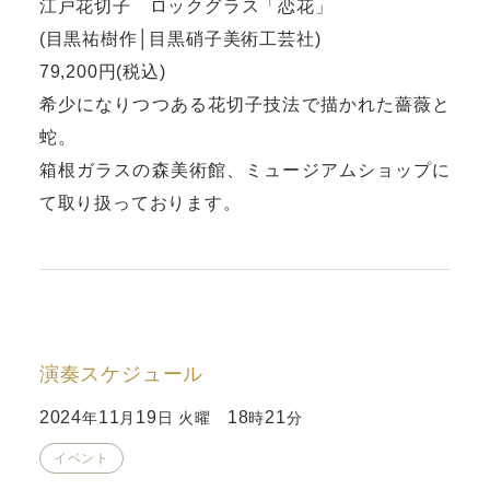
江戸花切子 ロックグラス「恋花」
(目黒祐樹作│目黒硝子美術工芸社)
79,200円(税込)
希少になりつつある花切子技法で描かれた薔薇と
蛇。
箱根ガラスの森美術館、ミュージアムショップに
て取り扱っております。
演奏スケジュール
2024
11
19
18
21
年
月
日 火曜
時
分
イベント