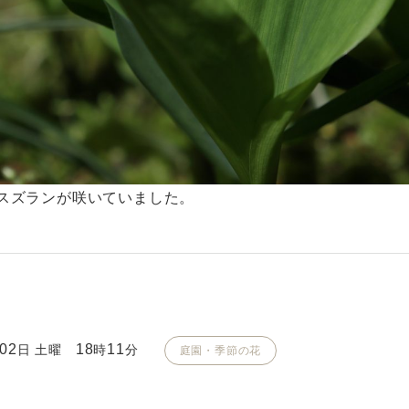
スズランが咲いていました。
02
18
11
日 土曜
時
分
庭園・季節の花