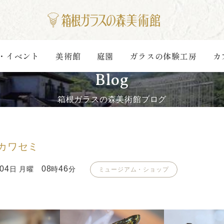
・イベント
美術館
庭園
ガラスの体験工房
カ
Blog
箱根ガラスの森美術館ブログ
カワセミ
04
08
46
日 月曜
時
分
ミュージアム・ショップ