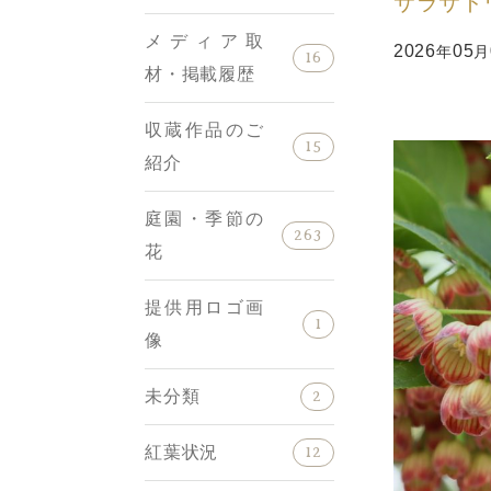
サラサド
メディア取
2026
05
年
月
16
材・掲載履歴
収蔵作品のご
15
紹介
庭園・季節の
263
花
提供用ロゴ画
1
像
未分類
2
紅葉状況
12