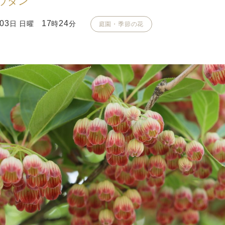
ウダン
03
17
24
日 日曜
時
分
庭園・季節の花