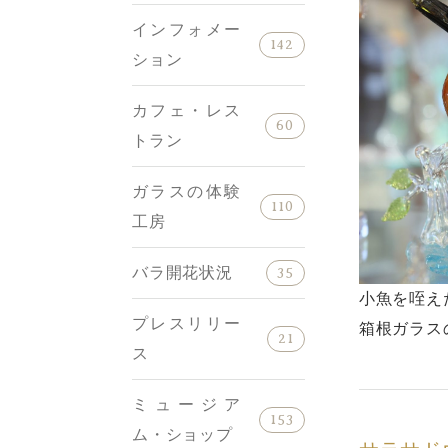
インフォメー
142
ション
カフェ・レス
60
トラン
ガラスの体験
110
工房
バラ開花状況
35
小魚を咥え
プレスリリー
箱根ガラス
21
ス
ミュージア
153
ム・ショップ