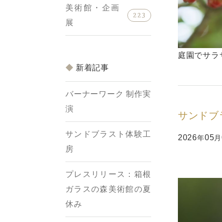
美術館・企画
223
展
庭園でサラ
新着記事
バーナーワーク 制作実
演
サンドブ
サンドブラスト体験工
2026
05
年
月
房
プレスリリース：箱根
ガラスの森美術館の夏
休み