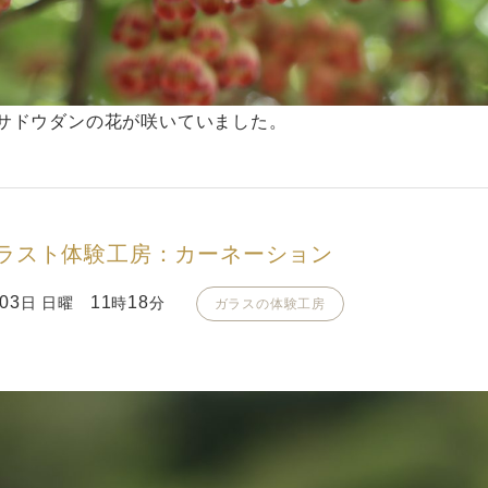
サドウダンの花が咲いていました。
ラスト体験工房：カーネーション
03
11
18
日 日曜
時
分
ガラスの体験工房