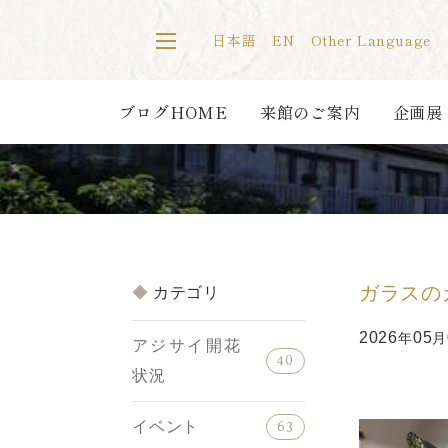
日本語
EN
Other Language
ブログHOME
来館のご案内
企画展
ガラスの
カテゴリ
2026
05
年
月
アジサイ開花
40
状況
イベント
63