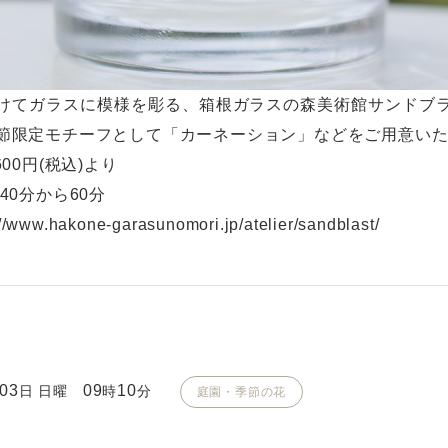
けてガラスに模様を彫る、箱根ガラスの森美術館サンドブ
節限定モチーフとして「カーネーション」などをご用意い
600円(税込)より
40分から60分
://www.hakone-garasunomori.jp/atelier/sandblast/
03
09
10
日 日曜
時
分
庭園・季節の花