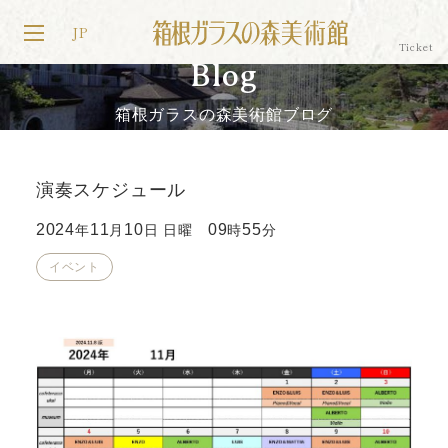
JP
Blog
箱根ガラスの森美術館ブログ
演奏スケジュール
2024
11
10
09
55
年
月
日 日曜
時
分
イベント