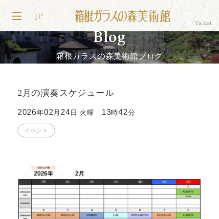
JP
Blog
箱根ガラスの森美術館ブログ
2月の演奏スケジュール
2026
02
24
13
42
年
月
日 火曜
時
分
イベント