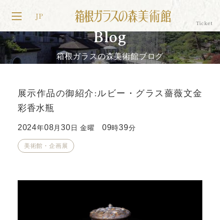
JP
Blog
箱根ガラスの森美術館ブログ
展示作品の御紹介:ルビー・グラス薔薇文金
彩香水瓶
2024
08
30
09
39
年
月
日 金曜
時
分
美術館・企画展