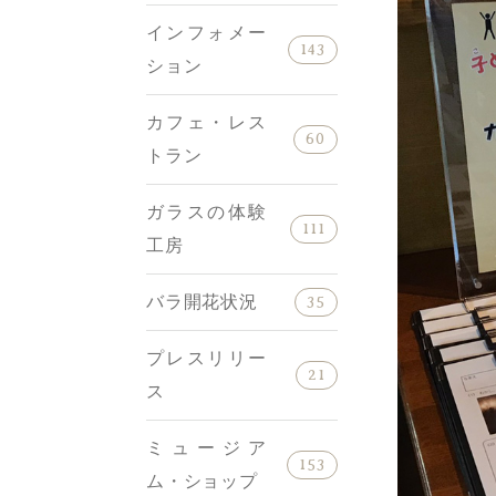
インフォメー
143
ション
カフェ・レス
60
トラン
ガラスの体験
111
工房
バラ開花状況
35
プレスリリー
21
ス
ミュージア
153
ム・ショップ