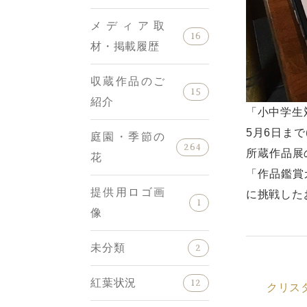
メディア取
16
材・掲載履歴
収蔵作品のご
15
紹介
「小中学生
5月6日まで(
庭園・季節の
264
所蔵作品展
花
「作品鑑賞
提供用ロゴ画
に挑戦した
1
像
未分類
2
紅葉状況
12
クリス