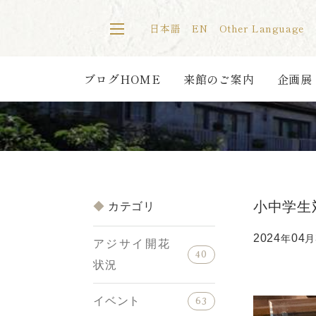
日本語
EN
Other Language
ブログHOME
来館のご案内
企画展
小中学生
カテゴリ
2024
04
年
月
アジサイ開花
40
状況
イベント
63