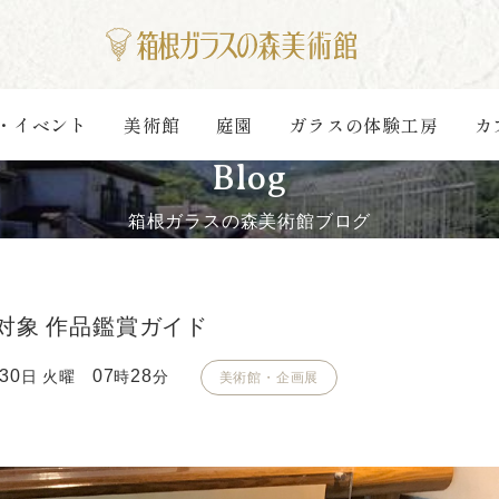
・イベント
美術館
庭園
ガラスの体験工房
カ
Blog
箱根ガラスの森美術館ブログ
対象 作品鑑賞ガイド
30
07
28
日 火曜
時
分
美術館・企画展