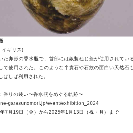
瓶
頃｜イギリス)
いた卵形の香水瓶で、首部には銀製ねじ蓋が使用されてい
して使用された。このような半貴石や石紋の面白い天然石
しばしば利用された。
：香りの装い〜香水瓶をめぐる軌跡〜
one-garasunomori.jp/event/exhibition_2024
4年7月19日（金）から2025年1月13日（祝・月）まで