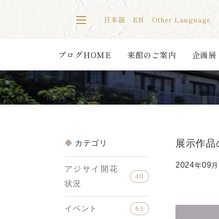
日本語
EN
Other Language
ブログHOME
来館のご案内
企画展
展示作品
カテゴリ
2024
09
年
月
アジサイ開花
40
状況
イベント
63