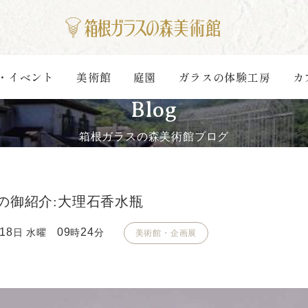
・イベント
美術館
庭園
ガラスの体験工房
カ
Blog
箱根ガラスの森美術館ブログ
の御紹介:大理石香水瓶
18
09
24
日 水曜
時
分
美術館・企画展