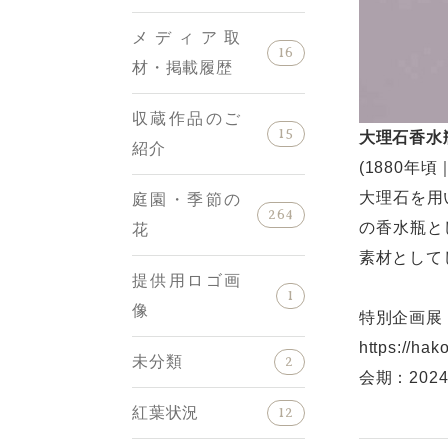
メディア取
16
材・掲載履歴
収蔵作品のご
15
大理石香水
紹介
(1880年
大理石を用
庭園・季節の
264
の香水瓶と
花
素材として
提供用ロゴ画
1
像
特別企画展
https://hak
未分類
2
会期：202
紅葉状況
12