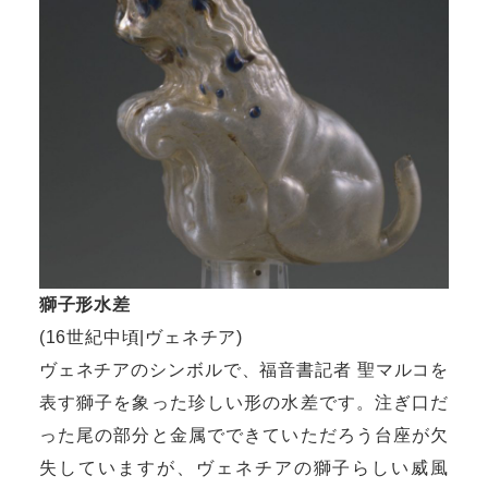
獅子形水差
(16世紀中頃|ヴェネチア)
ヴェネチアのシンボルで、福音書記者 聖マルコを
表す獅子を象った珍しい形の水差です。注ぎ口だ
った尾の部分と金属でできていただろう台座が欠
失していますが、ヴェネチアの獅子らしい威風