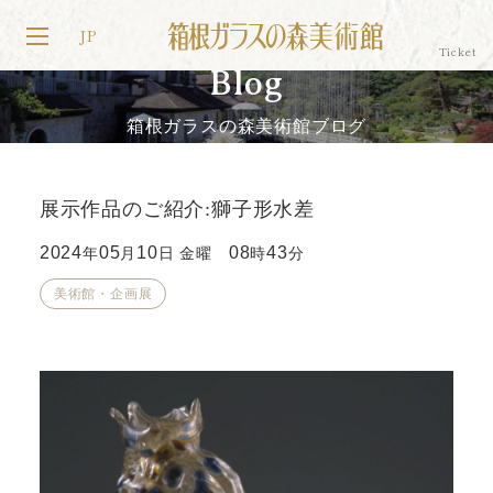
JP
Blog
箱根ガラスの森美術館ブログ
展示作品のご紹介:獅子形水差
2024
05
10
08
43
年
月
日 金曜
時
分
美術館・企画展