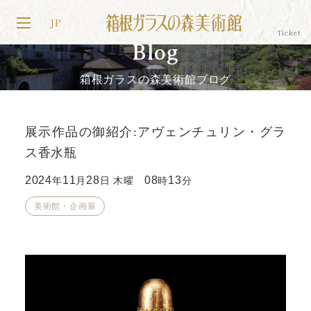
JP
Blog
箱根ガラスの森美術館ブログ
展示作品の御紹介:アヴェンチュリン・グラ
ス香水瓶
2024
11
28
08
13
年
月
日 木曜
時
分
美術館・企画展