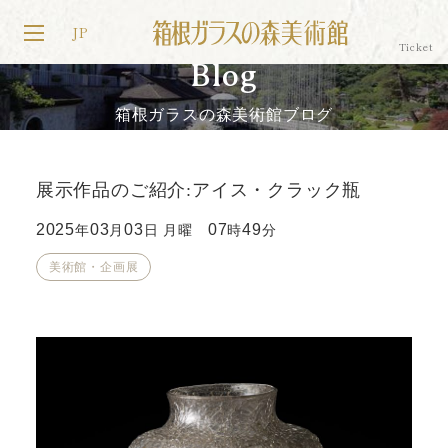
JP
Blog
箱根ガラスの森美術館ブログ
展示作品のご紹介:アイス・クラック瓶
2025
03
03
07
49
年
月
日 月曜
時
分
美術館・企画展