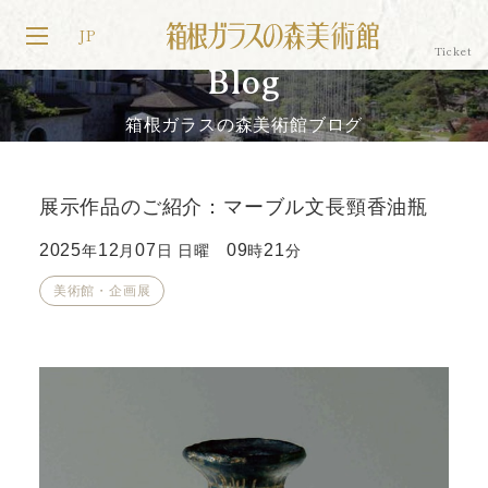
JP
Blog
箱根ガラスの森美術館ブログ
展示作品のご紹介：マーブル文長頸香油瓶
2025
12
07
09
21
年
月
日 日曜
時
分
美術館・企画展