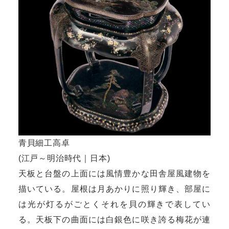
青貝細工高卓
(江戸～明治時代｜日本)
天板と台盤の上面には風情豊かな田舎屋風建物を
描いている。屋根は月あかりに照り輝き、部屋に
は光が灯るがごとくそれを貝の輝きで表してい
る。天板下の曲面には白銀色に咲き誇る梅花が連