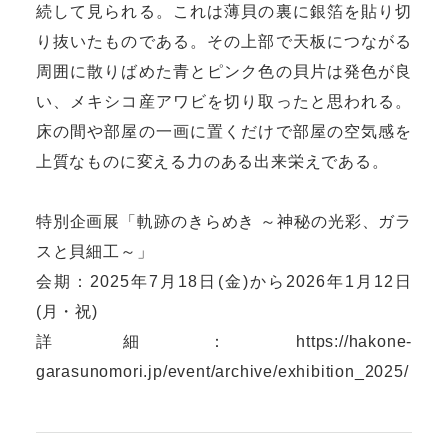
続して見られる。これは薄貝の裏に銀箔を貼り切
り抜いたものである。その上部で天板につながる
周囲に散りばめた青とピンク色の貝片は発色が良
い、メキシコ産アワビを切り取ったと思われる。
床の間や部屋の一画に置くだけで部屋の空気感を
上質なものに変える力のある出来栄えである。
特別企画展「軌跡のきらめき ～神秘の光彩、ガラ
スと貝細工～」
会期：2025年7月18日(金)から2026年1月12日
(月・祝)
詳細：
https://hakone-
garasunomori.jp/event/archive/exhibition_2025/