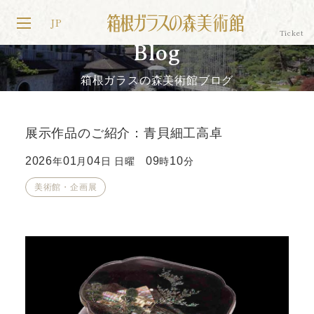
JP
Blog
箱根ガラスの森美術館ブログ
展示作品のご紹介：青貝細工高卓
2026
01
04
09
10
年
月
日 日曜
時
分
美術館・企画展