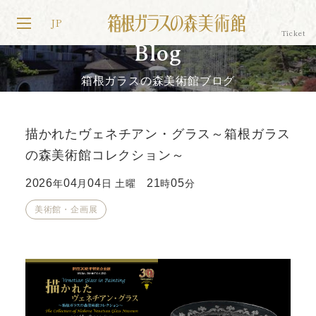
JP
Blog
箱根ガラスの森美術館ブログ
描かれたヴェネチアン・グラス～箱根ガラス
の森美術館コレクション～
2026
04
04
21
05
年
月
日 土曜
時
分
美術館・企画展