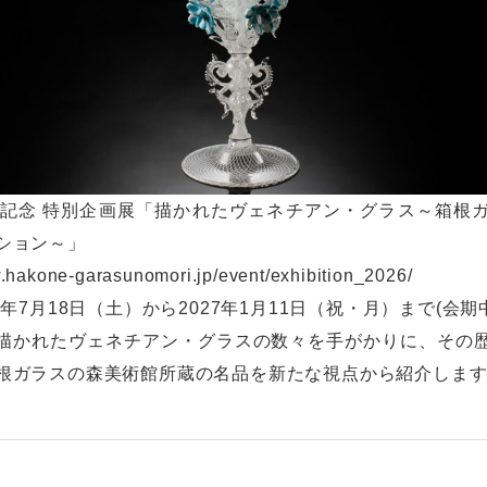
年記念 特別企画展「描かれたヴェネチアン・グラス～箱根
ション～」
w.hakone-garasunomori.jp/event/exhibition_2026/
6年7月18日（土）から2027年1月11日（祝・月）まで(会期
描かれたヴェネチアン・グラスの数々を手がかりに、その
根ガラスの森美術館所蔵の名品を新たな視点から紹介しま