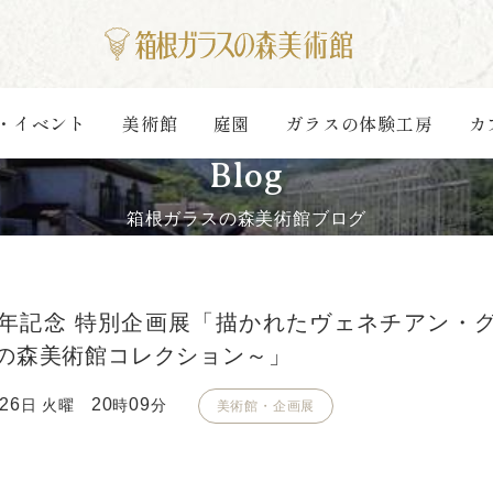
・イベント
美術館
庭園
ガラスの体験工房
カ
Blog
箱根ガラスの森美術館ブログ
周年記念 特別企画展「描かれたヴェネチアン・
の森美術館コレクション～」
26
20
09
日 火曜
時
分
美術館・企画展