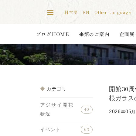
日本語
EN
Other Language
ブログHOME
来館のご案内
企画展
開館30
カテゴリ
根ガラス
アジサイ開花
40
2026
05
年
月
状況
イベント
63