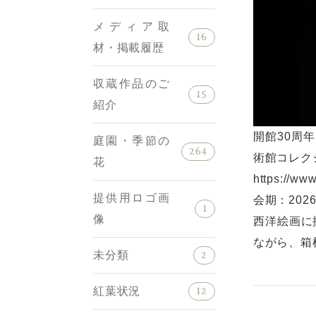
メディア取
16
材・掲載履歴
収蔵作品のご
15
紹介
開館30周
庭園・季節の
264
術館コレク
花
https://ww
提供用ロゴ画
会期：202
1
像
西洋絵画に
ながら、箱
未分類
2
紅葉状況
12