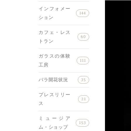
インフォメー
144
ション
カフェ・レス
60
トラン
ガラスの体験
111
工房
バラ開花状況
35
プレスリリー
21
ス
ミュージア
153
ム・ショップ