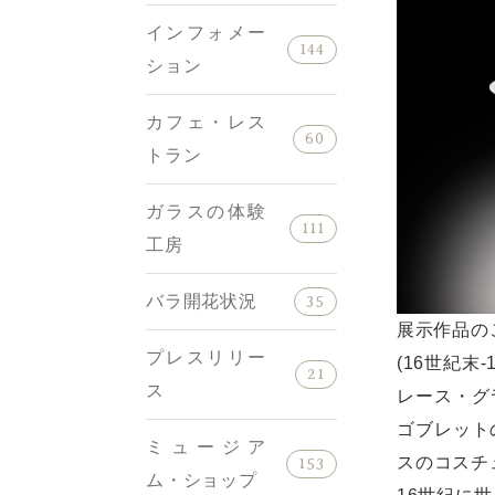
インフォメー
144
ション
カフェ・レス
60
トラン
ガラスの体験
111
工房
バラ開花状況
35
展示作品の
プレスリリー
(16世紀末
21
ス
レース・グ
ゴブレット
ミュージア
スのコスチ
153
ム・ショップ