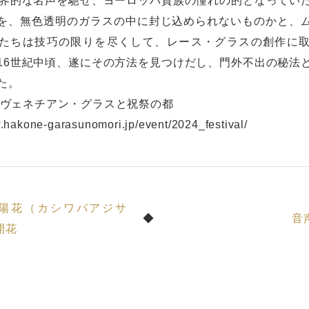
世界的な名声を馳せ、ヨーロッパ貴族の憧れの的となってい
を、無色透明のガラスの中に封じ込められないものかと、
たちは技巧の限りを尽くして、レース・グラスの創作に
16世紀中頃、遂にその方法を見つけだし、門外不出の秘法
た。
:ヴェネチアン・グラスと祝祭の都
w.hakone-garasunomori.jp/event/2024_festival/
陽花（カシワバアジサ
音
開花