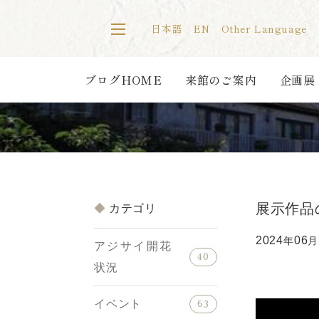
日本語
EN
Other Language
ブログHOME
来館のご案内
企画展
展示作品
カテゴリ
2024
06
年
月
アジサイ開花
40
状況
イベント
63