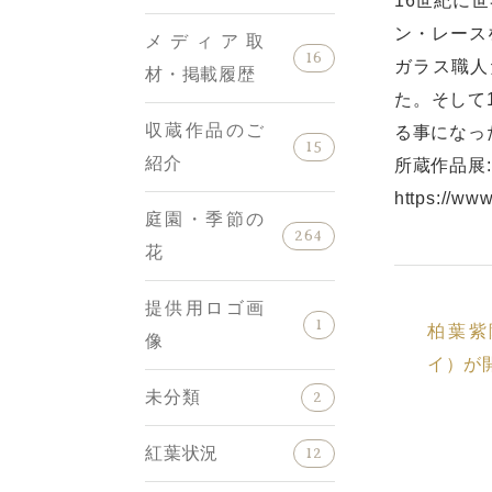
16世紀に
ン・レース
メディア取
16
ガラス職人
材・掲載履歴
た。そして
収蔵作品のご
る事になっ
15
紹介
所蔵作品展
https://ww
庭園・季節の
264
花
提供用ロゴ画
1
柏葉紫
像
イ）が
未分類
2
紅葉状況
12