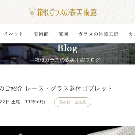
・イベント
美術館
庭園
ガラスの体験工房
カ
Blog
箱根ガラスの森美術館ブログ
のご紹介:レース・グラス蓋付ゴブレット
22
11
59
日 土曜
時
分
美術館・企画展