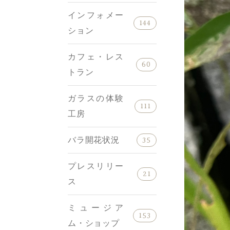
インフォメー
144
ション
カフェ・レス
60
トラン
ガラスの体験
111
工房
バラ開花状況
35
プレスリリー
21
ス
ミュージア
153
ム・ショップ