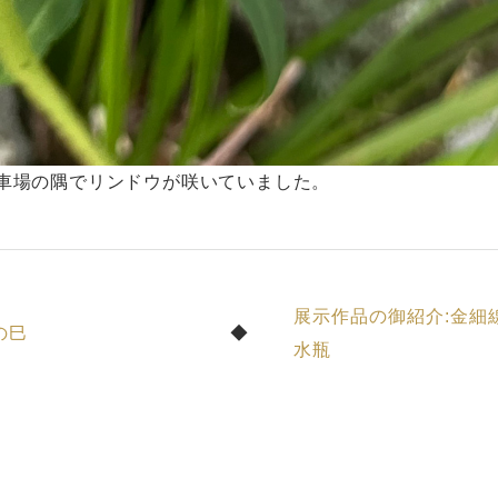
車場の隅でリンドウが咲いていました。
展示作品の御紹介:金細
の巳
水瓶