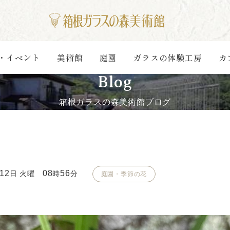
・イベント
美術館
庭園
ガラスの体験工房
カ
Blog
箱根ガラスの森美術館ブログ
12
08
56
日 火曜
時
分
庭園・季節の花