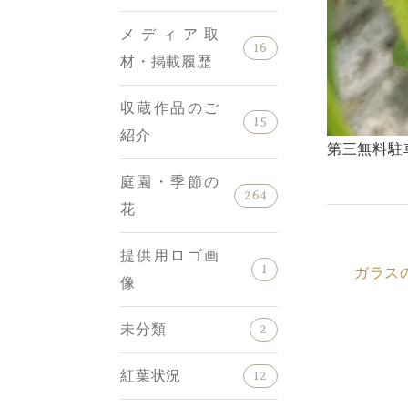
メディア取
16
材・掲載履歴
収蔵作品のご
15
紹介
第三無料駐
庭園・季節の
264
花
提供用ロゴ画
1
ガラス
像
未分類
2
紅葉状況
12