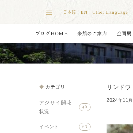
日本語
EN
Other Language
ブログHOME
来館のご案内
企画展
リンドウ
カテゴリ
2024
11
年
月
アジサイ開花
40
状況
イベント
63