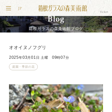
JP
Blog
箱根ガラスの森美術館ブログ
オオイヌノフグリ
2025
03
01
09
07
年
月
日 土曜
時
分
庭園・季節の花