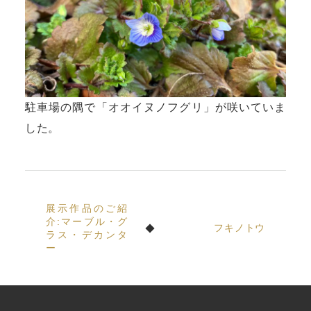
駐車場の隅で「オオイヌノフグリ」が咲いていま
した。
展示作品のご紹
介:マーブル・グ
フキノトウ
ラス・デカンタ
ー