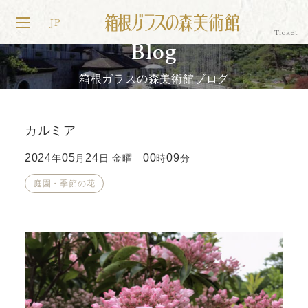
JP
Blog
箱根ガラスの森美術館ブログ
カルミア
2024
05
24
00
09
年
月
日 金曜
時
分
庭園・季節の花