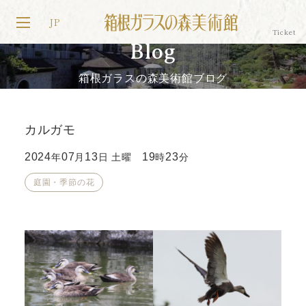
JP
Blog
箱根ガラスの森美術館ブログ
カルガモ
2024
07
13
19
23
年
月
日 土曜
時
分
庭園・季節の花