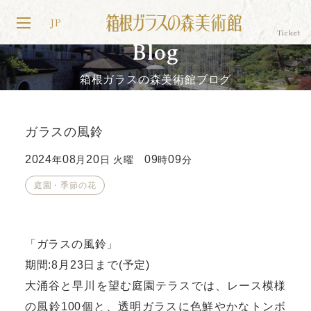
JP
Blog
箱根ガラスの森美術館ブログ
ガラスの風鈴
2024
08
20
09
09
年
月
日 火曜
時
分
庭園・季節の花
「ガラスの風鈴」
期間:8月23日まで(予定)
大涌谷と早川を望む庭園テラスでは、レース模様
の風鈴100個と、透明ガラスに色鮮やかなトンボ