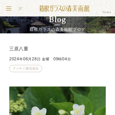
JP
Blog
箱根ガラスの森美術館ブログ
三原八重
2024
06
28
09
04
年
月
日 金曜
時
分
アジサイ開花状況