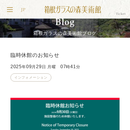
JP
Blog
箱根ガラスの森美術館ブログ
臨時休館のお知らせ
2025
09
29
07
41
年
月
日 月曜
時
分
インフォメーション