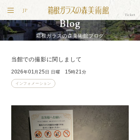
JP
Blog
箱根ガラスの森美術館ブログ
当館での撮影に関しまして
2026
01
25
15
21
年
月
日 日曜
時
分
インフォメーション