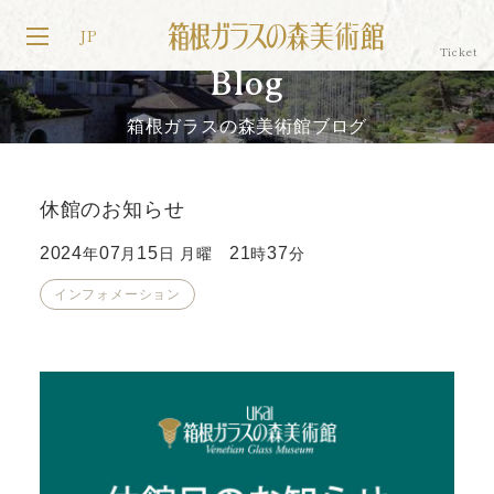
JP
Blog
箱根ガラスの森美術館ブログ
休館のお知らせ
2024
07
15
21
37
年
月
日 月曜
時
分
インフォメーション