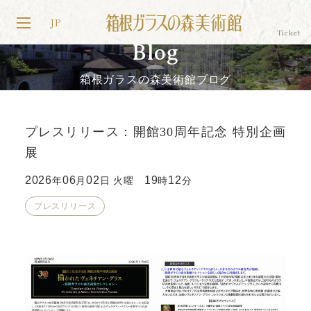
JP
Blog
箱根ガラスの森美術館ブログ
プレスリリース：開館30周年記念 特別企画
展
2026
06
02
19
12
年
月
日 火曜
時
分
プレスリリース