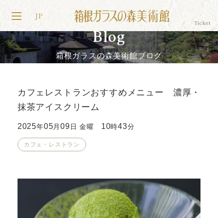
JP
Blog
箱根ガラスの森美術館ブログ
カフェレストランおすすめメニュー 濃厚・
抹茶アイスクリーム
2025
05
09
10
43
年
月
日 金曜
時
分
カフェ・レストラン