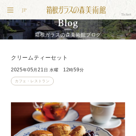
JP
Blog
箱根ガラスの森美術館ブログ
クリームティーセット
2025
05
21
12
59
年
月
日 水曜
時
分
カフェ・レストラン