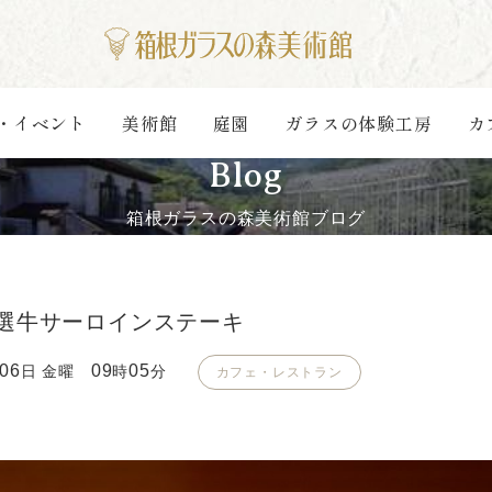
・イベント
美術館
庭園
ガラスの体験工房
カ
Blog
箱根ガラスの森美術館ブログ
選牛サーロインステーキ
06
09
05
日 金曜
時
分
カフェ・レストラン