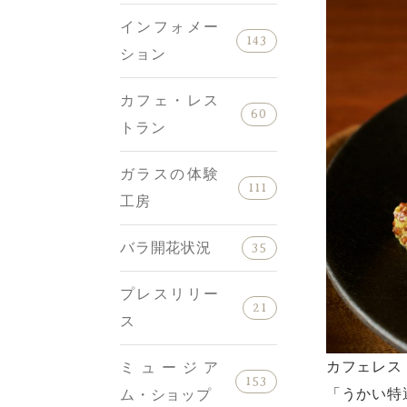
インフォメー
143
ション
カフェ・レス
60
トラン
ガラスの体験
111
工房
バラ開花状況
35
プレスリリー
21
ス
カフェレス
ミュージア
153
「うかい特
ム・ショップ