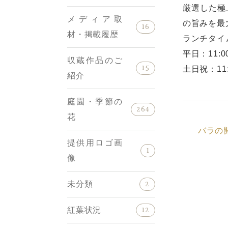
厳選した極
メディア取
の旨みを最
16
材・掲載履歴
ランチタイ
平日：11:00 
収蔵作品のご
15
土日祝：11:0
紹介
庭園・季節の
264
花
バラの
提供用ロゴ画
1
像
未分類
2
紅葉状況
12