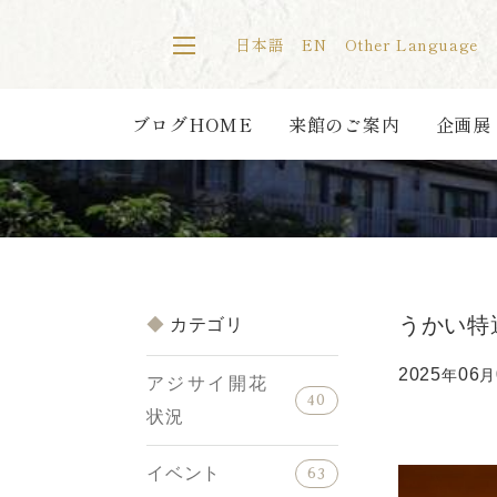
日本語
EN
Other Language
ブログHOME
来館のご案内
企画展
うかい特
カテゴリ
2025
06
年
月
アジサイ開花
40
状況
イベント
63