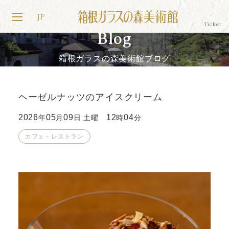
JP
Blog
箱根ガラスの森美術館ブログ
ヘーゼルナッツのアイスクリーム
2026
05
09
12
04
年
月
日 土曜
時
分
カフェ・レストラン