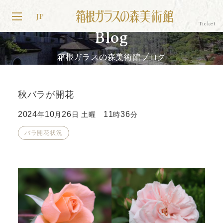
JP
Blog
箱根ガラスの森美術館ブログ
秋バラが開花
2024
10
26
11
36
年
月
日 土曜
時
分
バラ開花状況