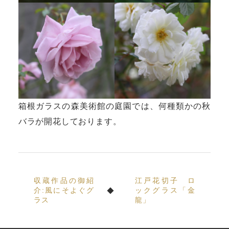
箱根ガラスの森美術館の庭園では、何種類かの秋
バラが開花しております。
収蔵作品の御紹
江戸花切子 ロ
介:風にそよぐグ
ックグラス「金
ラス
龍」