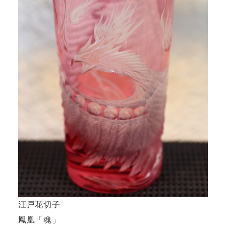
江戸花切子
鳳凰「魂」