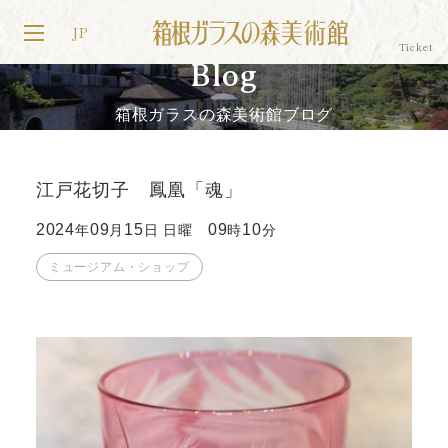
JP
Blog
箱根ガラスの森美術館ブログ
江戸花切子 鳳凰「魂」
2024
09
15
09
10
年
月
日 日曜
時
分
ミュージアム・ショップ