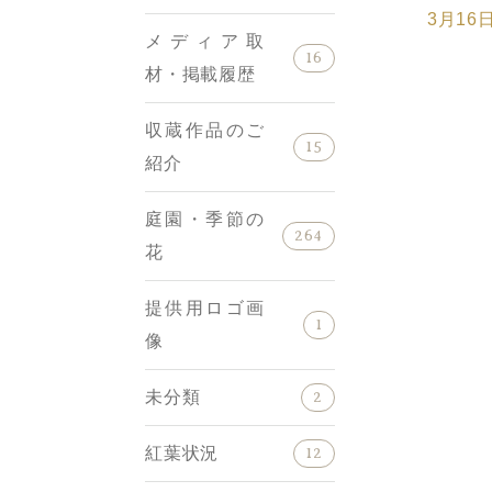
3月16
メディア取
16
材・掲載履歴
収蔵作品のご
15
紹介
庭園・季節の
264
花
提供用ロゴ画
1
像
未分類
2
紅葉状況
12