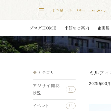
日本語
EN
Other Language
ブログHOME
来館のご案内
企画展
ミルフィ
カテゴリ
2025
03
年
月
アジサイ開花
40
状況
イベント
63