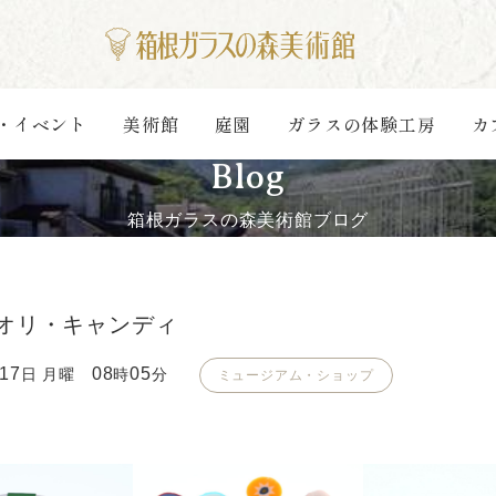
・イベント
美術館
庭園
ガラスの体験工房
カ
Blog
箱根ガラスの森美術館ブログ
オリ・キャンディ
17
08
05
日 月曜
時
分
ミュージアム・ショップ