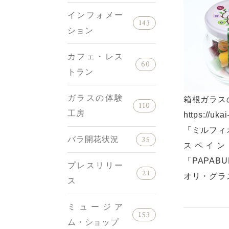
インフォメー
143
ション
カフェ・レス
60
トラン
ガラスの体験
箱根ガラス
110
工房
https://uk
「ミルフィ
バラ開花状況
35
スペイン
「PAPA
プレスリリー
21
オリ・グラ
ス
ミュージア
153
ム・ショップ