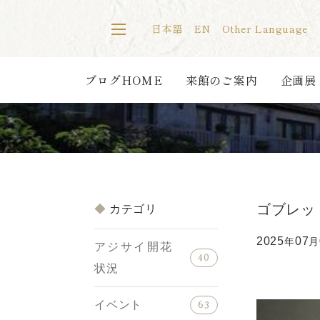
日本語
EN
Other Language
ブログHOME
来館のご案内
企画展
ゴブレッ
カテゴリ
2025
07
年
月
アジサイ開花
40
状況
イベント
63