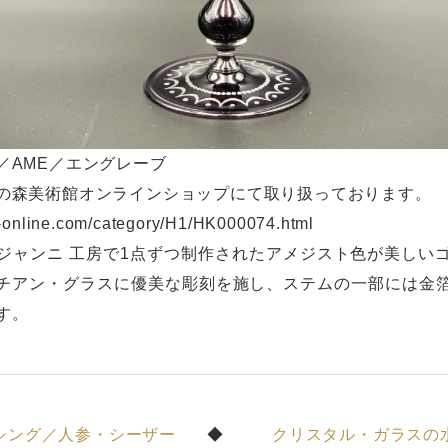
／AME／エングレーブ
の森美術館オンラインショップにて取り扱っております。
ai-online.com/category/H1/HK000074.html
ジャンニ 工房で1点ずつ制作されたアメジスト色が美しい
チアン・グラスに優美な彫刻を施し、ステムの一部には金
す。
シング／人参・シーザー
クリスタル・ガラスの