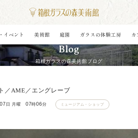
・イベント
美術館
庭園
ガラスの体験工房
カ
Blog
箱根ガラスの森美術館ブログ
ト／AME／エングレーブ
07
07
06
日 月曜
時
分
ミュージアム・ショップ