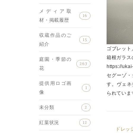
メディア取
16
材・掲載履歴
収蔵作品のご
15
紹介
ゴブレット
箱根ガラス
庭園・季節の
263
https://uk
花
セグーゾ・
提供用ロゴ画
す。ヴェネ
1
像
られていま
未分類
2
紅葉状況
12
ドレッ