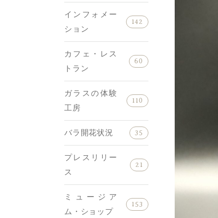
インフォメー
142
ション
カフェ・レス
60
トラン
ガラスの体験
110
工房
バラ開花状況
35
プレスリリー
21
ス
ミュージア
153
ム・ショップ