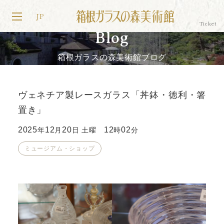
JP
Blog
箱根ガラスの森美術館ブログ
ヴェネチア製レースガラス「丼鉢・徳利・箸
置き」
2025
12
20
12
02
年
月
日 土曜
時
分
ミュージアム・ショップ