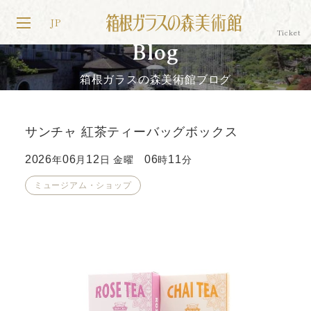
JP
Blog
箱根ガラスの森美術館ブログ
サンチャ 紅茶ティーバッグボックス
2026
06
12
06
11
年
月
日 金曜
時
分
ミュージアム・ショップ