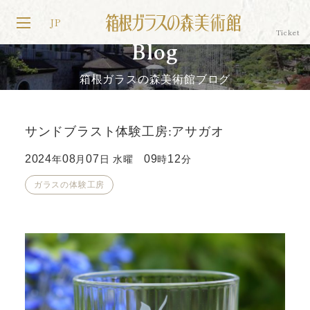
JP
Blog
箱根ガラスの森美術館ブログ
サンドブラスト体験工房:アサガオ
2024
08
07
09
12
年
月
日 水曜
時
分
ガラスの体験工房