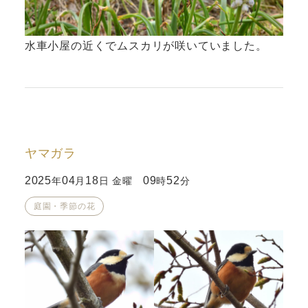
水車小屋の近くでムスカリが咲いていました。
ヤマガラ
2025
04
18
09
52
年
月
日 金曜
時
分
庭園・季節の花