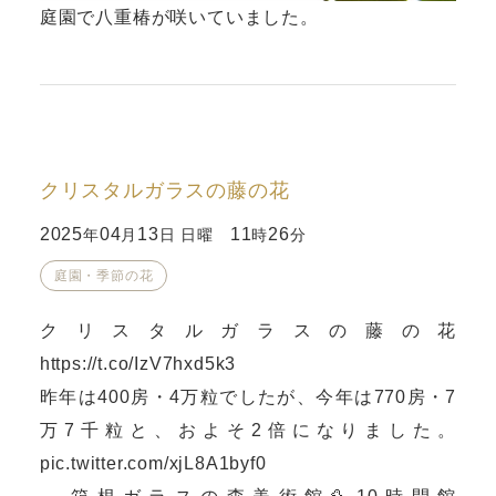
庭園で八重椿が咲いていました。
クリスタルガラスの藤の花
2025
04
13
11
26
年
月
日 日曜
時
分
庭園・季節の花
クリスタルガラスの藤の花
https://t.co/IzV7hxd5k3
昨年は400房・4万粒でしたが、今年は770房・7
万7千粒と、およそ2倍になりました。
pic.twitter.com/xjL8A1byf0