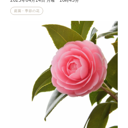
2025
04
14
10
43
年
月
日 月曜
時
分
庭園・季節の花