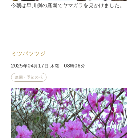
今朝は早川側の庭園でヤマガラを見かけました。
ミツバツツジ
2025
04
17
08
06
年
月
日 木曜
時
分
庭園・季節の花