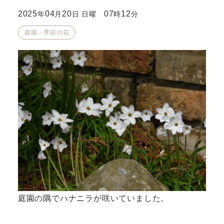
2025
04
20
07
12
年
月
日 日曜
時
分
庭園・季節の花
庭園の隅でハナニラが咲いていました。