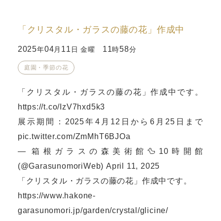
「クリスタル・ガラスの藤の花」作成中
2025
04
11
11
58
年
月
日 金曜
時
分
庭園・季節の花
「クリスタル・ガラスの藤の花」作成中です。
https://t.co/IzV7hxd5k3
展示期間：2025年4月12日から6月25日まで
pic.twitter.com/ZmMhT6BJOa
— 箱根ガラスの森美術館🦆10時開館
(@GarasunomoriWeb)
April 11, 2025
「クリスタル・ガラスの藤の花」作成中です。
https://www.hakone-
garasunomori.jp/garden/crystal/glicine/