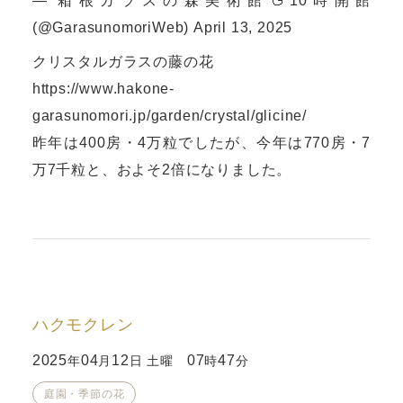
— 箱根ガラスの森美術館🦆10時開館
(@GarasunomoriWeb)
April 13, 2025
クリスタルガラスの藤の花
https://www.hakone-
garasunomori.jp/garden/crystal/glicine/
昨年は400房・4万粒でしたが、今年は770房・7
万7千粒と、およそ2倍になりました。
ハクモクレン
2025
04
12
07
47
年
月
日 土曜
時
分
庭園・季節の花