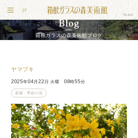
JP
Blog
箱根ガラスの森美術館ブログ
ヤマブキ
2025
04
22
08
55
年
月
日 火曜
時
分
庭園・季節の花