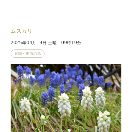
ムスカリ
2025
04
19
09
19
年
月
日 土曜
時
分
庭園・季節の花