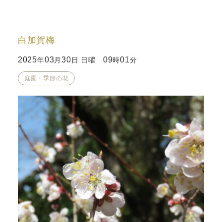
白加賀梅
2025
03
30
09
01
年
月
日 日曜
時
分
庭園・季節の花