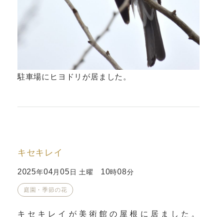
駐車場にヒヨドリが居ました。
キセキレイ
2025
04
05
10
08
年
月
日 土曜
時
分
庭園・季節の花
キセキレイが美術館の屋根に居ました。