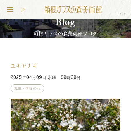
JP
Blog
箱根ガラスの森美術館ブログ
ユキヤナギ
2025
04
09
09
39
年
月
日 水曜
時
分
庭園・季節の花