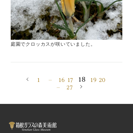
庭園でクロッカスが咲いていました。
18
1
16
17
19
20
…
27
…