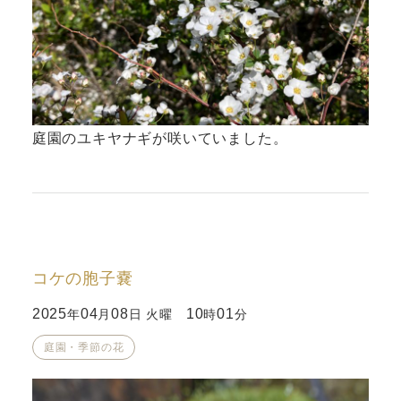
庭園のユキヤナギが咲いていました。
コケの胞子嚢
2025
04
08
10
01
年
月
日 火曜
時
分
庭園・季節の花