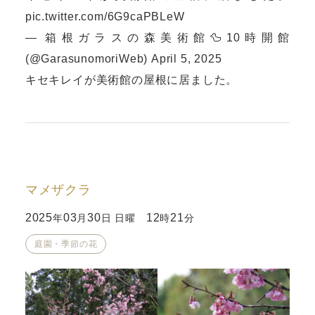
pic.twitter.com/6G9caPBLeW
— 箱根ガラスの森美術館🦆10時開館
(@GarasunomoriWeb)
April 5, 2025
キセキレイが美術館の屋根に居ました。
マメザクラ
2025
03
30
12
21
年
月
日 日曜
時
分
庭園・季節の花