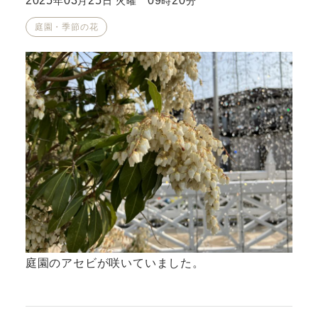
2025
03
25
09
20
年
月
日 火曜
時
分
庭園・季節の花
庭園のアセビが咲いていました。