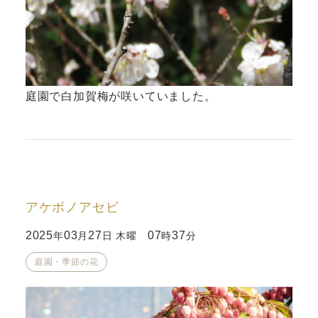
庭園で白加賀梅が咲いていました。
アケボノアセビ
2025
03
27
07
37
年
月
日 木曜
時
分
庭園・季節の花