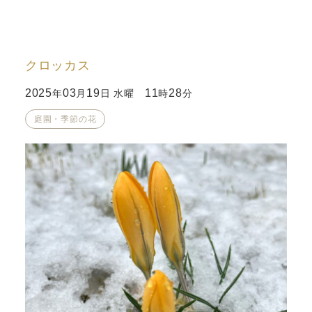
クロッカス
2025
03
19
11
28
年
月
日 水曜
時
分
庭園・季節の花