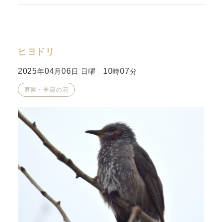
ヒヨドリ
2025
04
06
10
07
年
月
日 日曜
時
分
庭園・季節の花