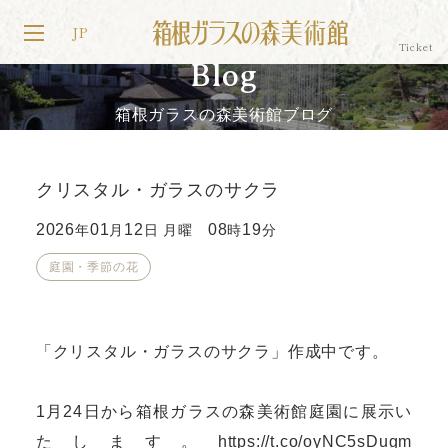
JP
Blog
箱根ガラスの森美術館ブログ
クリスタル・ガラスのサクラ
2026
01
12
08
19
年
月
日 月曜
時
分
庭園・季節の花
「クリスタル・ガラスのサクラ」作成中です。
1月24日から箱根ガラスの森美術館庭園に展示い
たします。
https://t.co/oyNC5sDugm