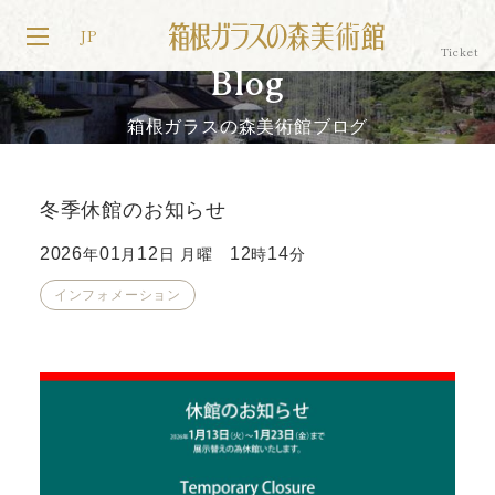
JP
Blog
箱根ガラスの森美術館ブログ
冬季休館のお知らせ
2026
01
12
12
14
年
月
日 月曜
時
分
インフォメーション