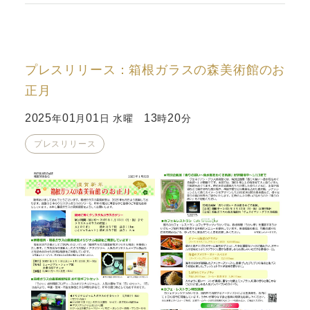
プレスリリース：箱根ガラスの森美術館のお
正月
2025
01
01
13
20
年
月
日 水曜
時
分
プレスリリース