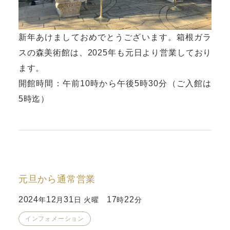
新年あけましておめでとうございます。箱根ガラ
スの森美術館は、2025年も元日より営業しており
ます。
開館時間：午前10時から午後5時30分（ご入館は
5時迄）
元旦から通常営業
2024
12
31
17
22
年
月
日 火曜
時
分
インフォメーション