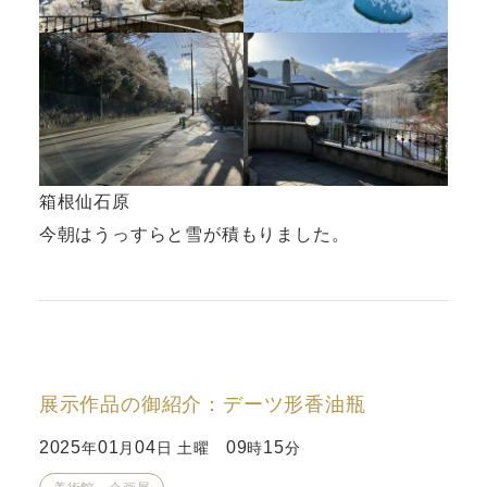
箱根仙石原
今朝はうっすらと雪が積もりました。
展示作品の御紹介：デーツ形香油瓶
2025
01
04
09
15
年
月
日 土曜
時
分