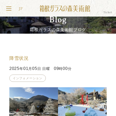
JP
Blog
箱根ガラスの森美術館ブログ
降雪状況
2025
01
05
09
00
年
月
日 日曜
時
分
インフォメーション