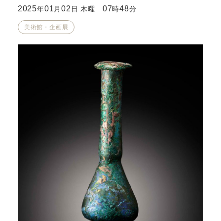
2025
01
02
07
48
年
月
日 木曜
時
分
美術館・企画展