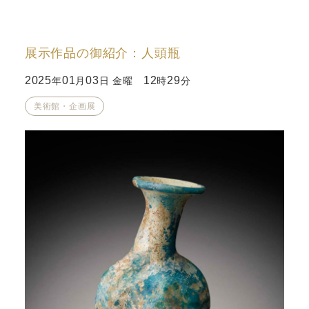
展示作品の御紹介：人頭瓶
2025
01
03
12
29
年
月
日 金曜
時
分
美術館・企画展