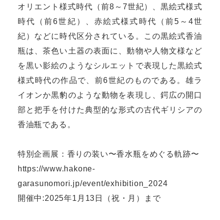
オリエント様式時代（前8～7世紀）、黒絵式様式
時代（前6世紀）、赤絵式様式時代（前5～4世
紀）などに時代区分されている。この黒絵式香油
瓶は、茶色い土器の表面に、動物や人物文様など
を黒い影絵のようなシルエットで表現した黒絵式
様式時代の作品で、前6世紀のものである。雄ラ
イオンか黒豹のような動物を表現し、鍔広の開口
部と把手を付けた典型的な形式の古代ギリシアの
香油瓶である。
特別企画展：香りの装い〜香水瓶をめぐる軌跡〜
https://www.hakone-
garasunomori.jp/event/exhibition_2024
開催中:2025年1月13日（祝・月）まで