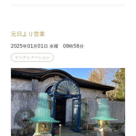
元日より営業
2025
01
01
08
58
年
月
日 水曜
時
分
インフォメーション