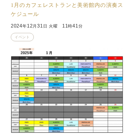
1月のカフェレストランと美術館内の演奏ス
ケジュール
2024
12
31
11
41
年
月
日 火曜
時
分
イベント