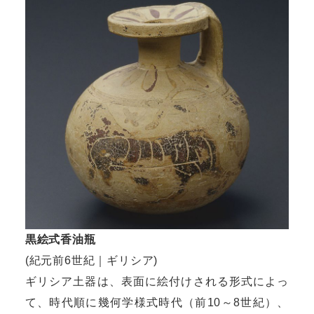
黒絵式香油瓶
(紀元前6世紀｜ギリシア)
ギリシア土器は、表面に絵付けされる形式によっ
て、時代順に幾何学様式時代（前10～8世紀）、