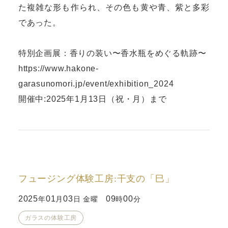
た複雑な形も作られ、その色も黄や青、紫と多彩
であった。
特別企画展：香りの装い〜香水瓶をめぐる軌跡〜
https://www.hakone-
garasunomori.jp/event/exhibition_2024
開催中:2025年1月13日（祝・月）まで
フュージング体験工房:干支の「巳」
2025
01
03
09
00
年
月
日 金曜
時
分
ガラスの体験工房