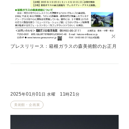
プレスリリース：箱根ガラスの森美術館のお正月
2025
01
01
11
21
年
月
日 水曜
時
分
美術館・企画展